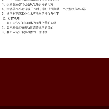
3、振动器应按转载通风散热良好的地方
4、振动器24小时连续工作时，最好上面加装一个小型吹风冷却器
5、振动器不应工作在水雾浓重的潮湿条件下
七、订货须知
1、客户应告知被振动体的
xx
及所需的振幅
2、客户应告知被振动体需要振动的目的
3、客户应告知被振动体的工作环境