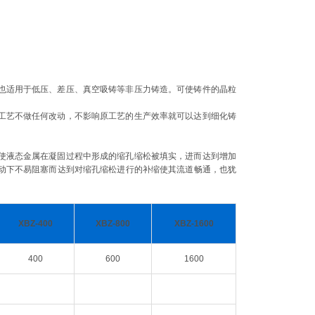
也适用于低压、差压、真空吸铸等非压力铸造。可使铸件的晶粒
工艺不做任何改动，不影响原工艺的生产效率就可以达到细化铸
使液态金属在凝固过程中形成的缩孔缩松被填实，进而达到增加
动下不易阻塞而达到对缩孔缩松进行的补缩使其流道畅通，也犹
XBZ-400
XBZ-800
XBZ-1600
400
600
1600