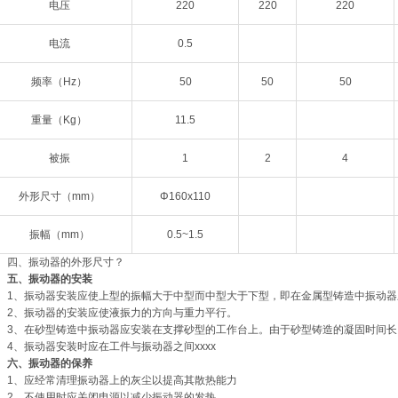
电压
220
220
220
电流
0.5
频率（Hz）
50
50
50
重量（Kg）
11.5
被振
1
2
4
外形尺寸（mm）
Φ160x110
振幅（mm）
0.5~1.5
四、振动器的外形尺寸？
五、振动器的安装
1、振动器安装应使上型的振幅大于中型而中型大于下型，即在金属型铸造中振动
2、振动器的安装应使液振力的方向与重力平行。
3、在砂型铸造中振动器应安装在支撑砂型的工作台上。由于砂型铸造的凝固时间
4、振动器安装时应在工件与振动器之间
xxxx
六、振动器的保养
1、应经常清理振动器上的灰尘以提高其散热能力
2、不使用时应关闭电源以减少振动器的发热