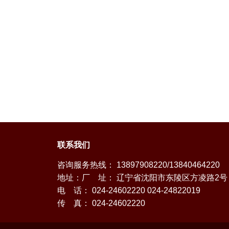
联系我们
咨询服务热线： 13897908220/13840464220
地址：厂 址： 辽宁省沈阳市东陵区方凌路2号
电 话： 024-24602220 024-24822019
传 真： 024-24602220