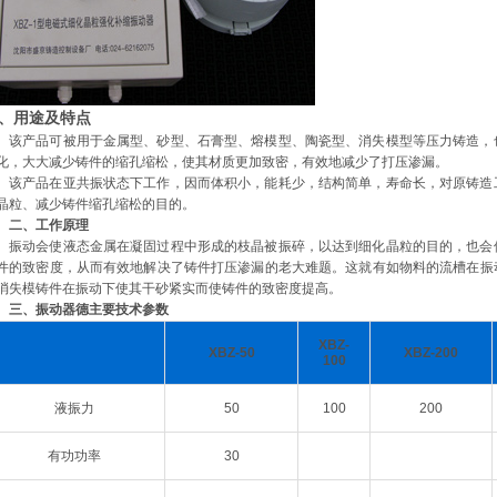
、用途及特点
该产品可被用于金属型、砂型、石膏型、熔模型、陶瓷型、消失模型等压力铸造，
化，大大减少铸件的缩孔缩松，使其材质更加致密，有效地减少了打压渗漏。
该产品在亚共振状态下工作，因而体积小，能耗少，结构简单，寿命长，对原铸造
晶粒、减少铸件缩孔缩松的目的。
二、工作原理
振动会使液态金属在凝固过程中形成的枝晶被振碎，以达到细化晶粒的目的，也会
件的致密度，从而有效地解决了铸件打压渗漏的老大难题。这就有如物料的流槽在振
消失模铸件在振动下使其干砂紧实而使铸件的致密度提高。
三、振动器德主要技术参数
XBZ-
XBZ-50
XBZ-200
100
液振力
50
100
200
有功功率
30