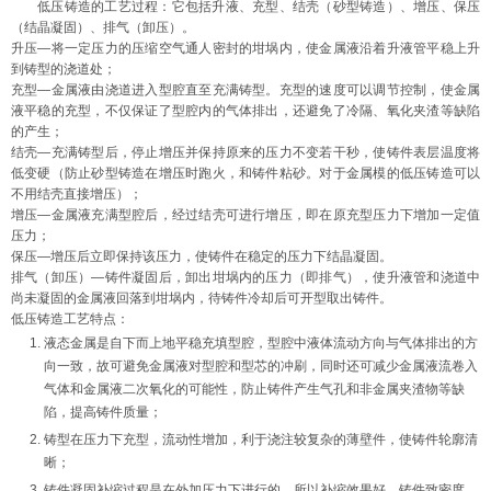
低压铸造的工艺过程：它包括升液、充型、结壳（砂型铸造）、增压、保压
（结晶凝固）、排气（卸压）。
升压—将一定压力的压缩空气通人密封的坩埚内，使金属液沿着升液管平稳上升
到铸型的浇道处；
充型—金属液由浇道进入型腔直至充满铸型。充型的速度可以调节控制，使金属
液平稳的充型，不仅保证了型腔内的气体排出，还避免了冷隔、氧化夹渣等缺陷
的产生；
结壳—充满铸型后，停止增压并保持原来的压力不变若干秒，使铸件表层温度将
低变硬（防止砂型铸造在增压时跑火，和铸件粘砂。对于金属模的低压铸造可以
不用结壳直接增压）；
增压—金属液充满型腔后，经过结壳可进行增压，即在原充型压力下增加一定值
压力；
保压—增压后立即保持该压力，使铸件在稳定的压力下结晶凝固。
排气（卸压）—铸件凝固后，卸出坩埚内的压力（即排气），使升液管和浇道中
尚未凝固的金属液回落到坩埚内，待铸件冷却后可开型取出铸件。
低压铸造工艺特点：
液态金属是自下而上地平稳充填型腔，型腔中液体流动方向与气体排出的方
向一致，故可避免金属液对型腔和型芯的冲刷，同时还可减少金属液流卷入
气体和金属液二次氧化的可能性，防止铸件产生气孔和非金属夹渣物等缺
陷，提高铸件质量；
铸型在压力下充型，流动性增加，利于浇注较复杂的薄壁件，使铸件轮廓清
晰；
铸件凝固补缩过程是在外加压力下进行的，所以补缩效果好，铸件致密度