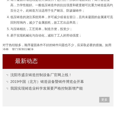
高，力学性能好。一般低压铸造件的抗拉强度和硬度都可比重力铸造提高约
百分之十。此铸造方法适用于生产耐压、防渗漏铸件；
低压铸造的浇注系统简单，并可减少或省去冒口，且尚未凝固的金属液可流
回到坩埚内，减少了金属损耗，故工艺出品率高；
与压铸相比，工艺简单，制造方便，投资少；
易于实现机械化与自动化，减轻了工人的劳动强度；
对于热结较多，顺序凝固条件不好的铸件问题也不少，应采取必要的措施。如用
冷铁、冒口等加以解决。
最新动态
沈阳市盛京铸造控制设备厂官网上线！
2019中国（北方）铸造设备暨铸件博览会开幕
我国实现铸造业科学发展要严格控制新增产能
更多