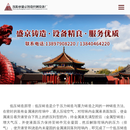
低压铸造原理：低压铸造是介于压力铸造与重力铸造之间的一种铸造方法。
在密封的装有金属液的坩埚中，通人压缩空气，对坩埚内金属液表面加压，使金
属液沿着升液管自下而上的挤压到型腔内，待金属液充满型腔后（金属型铸造）
增大气压，并使液面压力保持至铸件完全凝固，然后解除坩埚内的压力（排
气），使升液管和浇道内未凝固的金属液回落到坩埚内，即完成了一个低压铸造