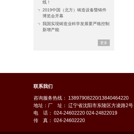
线！
2019中国（北方）铸造设备暨铸件
博览会开幕
我国实现铸造业科学发展要严格控制
新增产能
更多
联系我们
咨询服务热线： 13897908220/13840464220
地址：厂 址： 辽宁省沈阳市东陵区方凌路2号
电 话： 024-24602220 024-24822019
传 真： 024-24602220