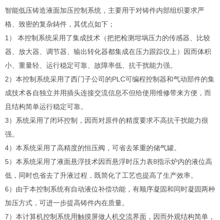
智能低压铸造液面加压控制系统，主要用于对铸件内部组织要求严
格、致密的复杂鋳件，其优点如下；
1）
本控制系统采用了集成技术（把把检测坩埚压力的传感器、比较
器、放大器、调节器、输出转化器都集成在压力跟踪仪上）因而体积
小、重量轻、运行稳定可靠、故障率低、抗干扰能力强。
2）本控制系统采用了西门子公司的PLC可编程控制器和气动部件的集
成技术各自独立并用插头连接交流信息不但给使用维修带来方便，而
且结构简单运行稳定可靠。
3）系统采用了闭环控制，因而对原件的精度要求不高抗干扰能力很
强。
4）本系统采用了高精度的恒压阀，可省去笨重的储气罐。
5）本系统采用了液面悬浮技术因而悬浮时压力表8指示炉内的液位高
低，同时也省去了升液过程，既简化了工艺也提高了生产效率。
6）由于本控制系统有自动液位补偿功能，有顺序凝固和同时凝固两种
加压方式，可进一步提高铸件内在质量。
7）本计算机控制系统用触摸屏做人机交流界面，因而外观结构简单，